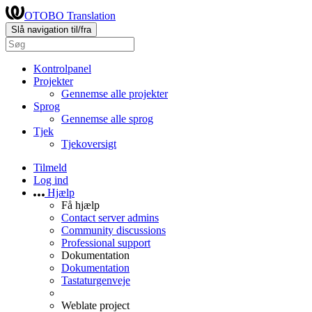
OTOBO Translation
Slå navigation til/fra
Kontrolpanel
Projekter
Gennemse alle projekter
Sprog
Gennemse alle sprog
Tjek
Tjekoversigt
Tilmeld
Log ind
Hjælp
Få hjælp
Contact server admins
Community discussions
Professional support
Dokumentation
Dokumentation
Tastaturgenveje
Weblate project