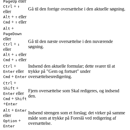
eller
PageUp
+
Ctrl
↑
Gå til den forrige oversættelse i den aktuelle søgning.
eller
+
eller
Alt
↑
+
eller
Cmd
↑
+
Alt
PageDown
eller
Gå til den næste oversættelse i den nuværende
+
Ctrl
↓
søgning.
eller
+
eller
Alt
↓
+
eller
Cmd
↓
+
Indsend den aktuelle formular; dette svarer til at
Ctrl
eller
trykke på "Gem og fortsæt" under
Enter
+
oversættelsesredigering.
Cmd
Enter
+
Ctrl
+
Shift
Fjern oversættelse som Skal redigeres, og indsend
eller
Enter
den.
+
Cmd
Shift
+
Enter
+
Alt
Enter
Indsend strengen som et forslag; det virker på samme
eller
måde som at trykke på Foreslå ved redigering af
+
Option
oversættelse.
Enter