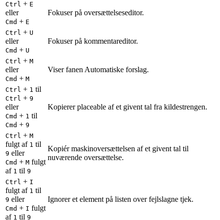
+
Ctrl
E
eller
Fokuser på oversættelseseditor.
+
Cmd
E
+
Ctrl
U
eller
Fokuser på kommentareditor.
+
Cmd
U
+
Ctrl
M
eller
Viser fanen Automatiske forslag.
+
Cmd
M
+
til
Ctrl
1
+
Ctrl
9
eller
Kopierer placeable af et givent tal fra kildestrengen.
+
til
Cmd
1
+
Cmd
9
+
Ctrl
M
fulgt af
til
1
Kopiér maskinoversættelsen af et givent tal til
eller
9
nuværende oversættelse.
+
fulgt
Cmd
M
af
til
1
9
+
Ctrl
I
fulgt af
til
1
eller
Ignorer et element på listen over fejlslagne tjek.
9
+
fulgt
Cmd
I
af
til
1
9